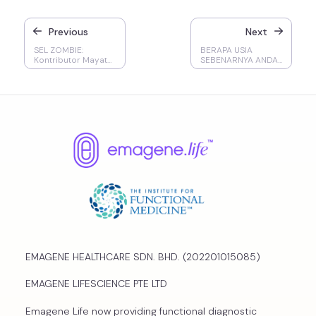
Previous
Next
SEL ZOMBIE:
BERAPA USIA
Kontributor Mayat
SEBENARNYA ANDA?
Hidup terhadap
Adu Usia Biologis
Penuaan
vs Kronologis
EMAGENE HEALTHCARE SDN. BHD. (202201015085)
EMAGENE LIFESCIENCE PTE LTD
Emagene Life now providing functional diagnostic