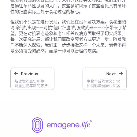
抗衰老方面的探索正以前所未有的速度突破界限。我们正在开
启通往革命性见解的大门，这些见解揭示了这些看似具有破坏
性的细胞实际上处于衰老过程的核心。
但我们不只是在进行发现，我们还在设计解决方案。衰老细胞
清除剂的出现——对抗“僵尸细胞”的强效武器——不仅带来了希
望，更在对抗衰老迹象和老年相关疾病方面取得了切实成果。
每一次研究进展，都让我们离改变衰老方式更近一步。随着我
们不断深入探索，我们正一步步接近这样一个未来：衰老不再
是必须接受的必然，而是一种可以管理的疾病。
Previous
Next
解读你的真实年龄：
生物年龄的意义：它
测量生物年龄的方法
如何影响健康和疾病
和算法