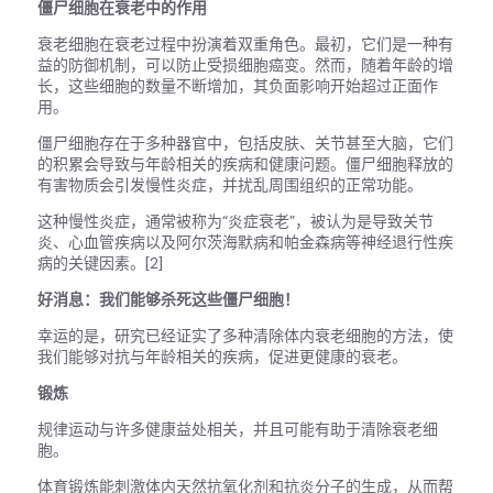
僵尸细胞在衰老中的作用
衰老细胞在衰老过程中扮演着双重角色。最初，它们是一种有
益的防御机制，可以防止受损细胞癌变。然而，随着年龄的增
长，这些细胞的数量不断增加，其负面影响开始超过正面作
用。
僵尸细胞存在于多种器官中，包括皮肤、关节甚至大脑，它们
的积累会导致与年龄相关的疾病和健康问题。僵尸细胞释放的
有害物质会引发慢性炎症，并扰乱周围组织的正常功能。
这种慢性炎症，通常被称为“炎症衰老”，被认为是导致关节
炎、心血管疾病以及阿尔茨海默病和帕金森病等神经退行性疾
病的关键因素。[2]
好消息：我们能够杀死这些僵尸细胞！
幸运的是，研究已经证实了多种清除体内衰老细胞的方法，使
我们能够对抗与年龄相关的疾病，促进更健康的衰老。
锻炼
规律运动与许多健康益处相关，并且可能有助于清除衰老细
胞。
体育锻炼能刺激体内天然抗氧化剂和抗炎分子的生成，从而帮