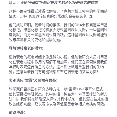
联系，
他们不确定甲基化是衰老的原因还是衰老的结果。
这种不确定性最近才得以解决，辛克莱尔博士领导的科学团队
证实，DNA 表观遗传信息的异常确实会导致衰老 [2]。
他们成功证明，随着时间的推移，我们的DNA会积累这些甲基
化标记。甲基化标记的积累会导致基因表达失衡，一些基因过
度沉默，而另一些基因则过度活跃。这种基因表达失衡可能导
致与年龄相关的变化和健康问题。
释放逆转衰老的潜力：
逆转衰老的概念听起来像是科幻小说，但随着研究人员对甲基
化在衰老过程中作用的理解不断加深，他们正在探索恢复我们
年轻时表观遗传信息的方法，这本质上就是重置我们的生物
钟。这意味着我们有可能减缓甚至逆转衰老的某些方面！
表观遗传“重置”及其潜在益处：
科学家们目前正在研究多种方法，以“重置”DNA甲基化模式，
使其更接近年轻状态，其中包括一种名为OSK基因疗法的新方
法[3]。我们将在稍后深入探讨其具体机制，但其潜在益处包括
改善组织功能、延长寿命以及降低罹患老年相关疾病的风险。
前路漫漫：