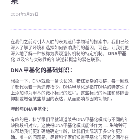
泉
2024年3月29日
在我们之前对引人入胜的表观遗传学领域的探索中，我们已经
深入了解了环境和选择如何影响我们的基因。现在，让我们更
深入地了解一种被称为表观遗传机制的特定机制。
DNA甲基
化
以及它与突破性的年龄逆转概念的潜在联系。
DNA甲基化的基础知识：
想象一下，DNA就像一条长长的、错综复杂的项链，每一颗珠
子都代表着一条遗传指令。DNA甲基化是指在DNA的特定珠子
上添加称为甲基的微小标记的过程。这些标记的添加和移除会
抑制或增强某些基因的表达，从而影响基因的功能[1]。
年龄与DNA甲基化：
有趣的是，科学家们早就知道某些DNA甲基化模式与不同的年
龄阶段相对应。这使得DNA甲基化模式能够作为……
生物钟
可
以帮助我们更准确地确定年龄，比我们实际活了多少年更准
确。唯一的问题是，尽管科学家们知道甲基化与衰老之间存在