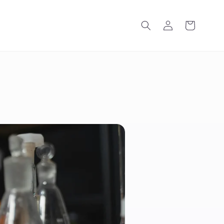
购
登
物
录
车